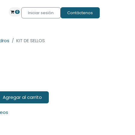
0
Iniciar sesión
Contáctenos
ndros
KIT DE SELLOS
Agregar al carrito
seos