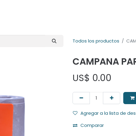
E-Shop
Marcas
Contacto
Comunidad
Videos
Foro
Todos los productos
CAM
CAMPANA PA
US$
0.00
Agregar a la lista de de
Comparar