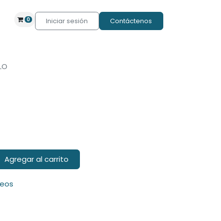
0
Iniciar sesión
Contáctenos
LO
Agregar al carrito
seos