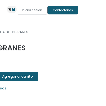
0
Iniciar sesión
Contáctenos
BA DE ENGRANES
GRANES
Agregar al carrito
seos