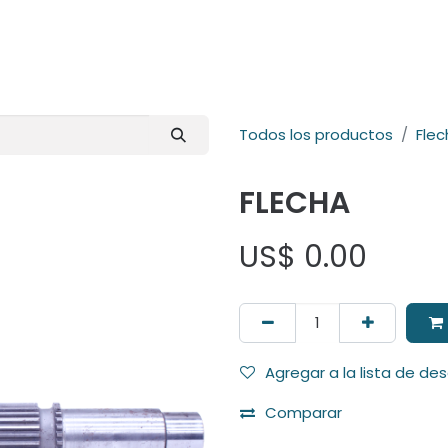
E-Shop
Marcas
Contacto
Comunidad
Videos
Foro
Todos los productos
Flec
FLECHA
US$
0.00
Agregar a la lista de de
Comparar