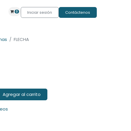
0
Iniciar sesión
Contáctenos
has
FLECHA
Agregar al carrito
seos