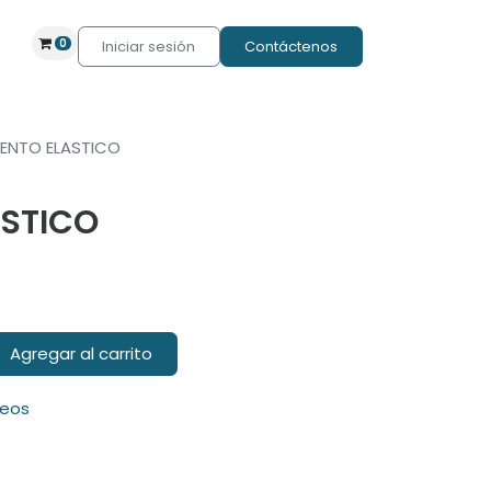
0
Iniciar sesión
Contáctenos
MENTO ELASTICO
ASTICO
Agregar al carrito
seos