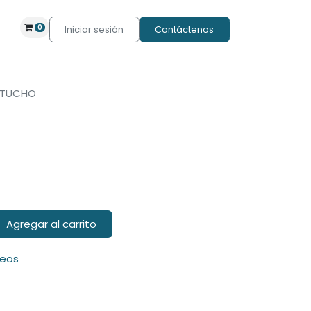
0
Iniciar sesión
Contáctenos
TUCHO
Agregar al carrito
seos