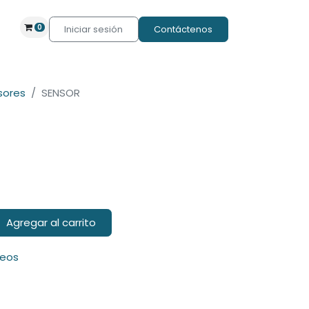
0
Iniciar sesión
Contáctenos
sores
SENSOR
Agregar al carrito
seos