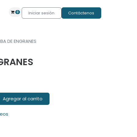
0
Iniciar sesión
Contáctenos
BA DE ENGRANES
GRANES
Agregar al carrito
seos