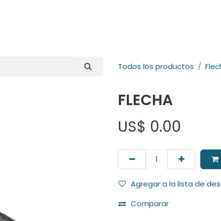
E-Shop
Marcas
Contacto
Comunidad
Videos
Foro
Todos los productos
Flec
FLECHA
US$
0.00
Agregar a la lista de de
Comparar