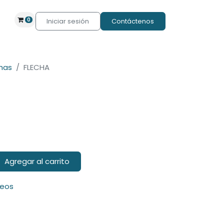
0
Iniciar sesión
Contáctenos
has
FLECHA
Agregar al carrito
seos