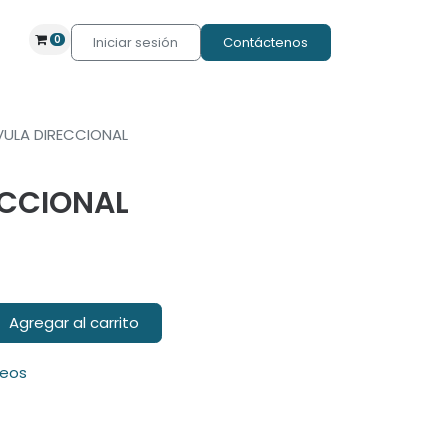
0
Iniciar sesión
Contáctenos
VULA DIRECCIONAL
ECCIONAL
Agregar al carrito
seos