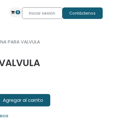
0
Iniciar sesión
Contáctenos
INA PARA VALVULA
 VALVULA
Agregar al carrito
seos