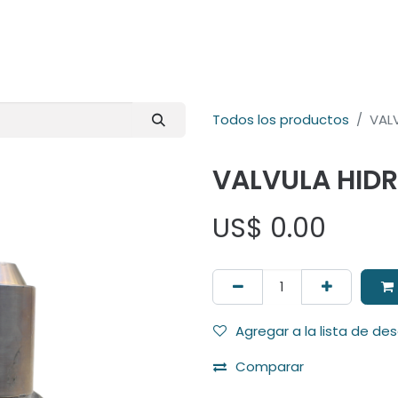
E-Shop
Marcas
Contacto
Comunidad
Videos
Foro
Todos los productos
VAL
VALVULA HID
US$
0.00
Agregar a la lista de de
Comparar