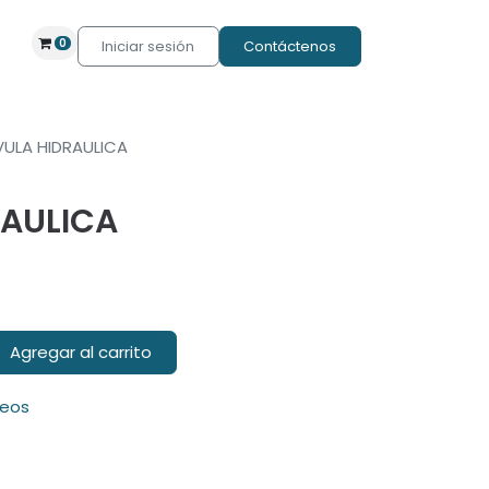
0
Iniciar sesión
Contáctenos
VULA HIDRAULICA
RAULICA
Agregar al carrito
seos