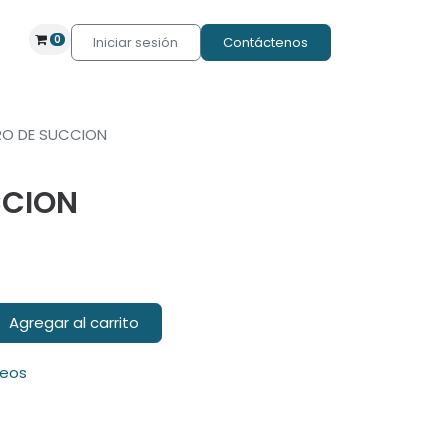
0
Iniciar sesión
Contáctenos
TRO DE SUCCION
CCION
Agregar al carrito
seos