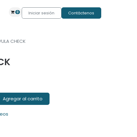
0
Iniciar sesión
Contáctenos
VULA CHECK
CK
Agregar al carrito
seos