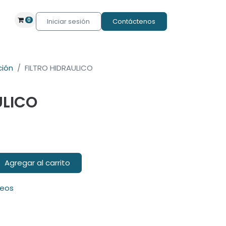
0
Iniciar sesión
Contáctenos
ción
FILTRO HIDRAULICO
ULICO
Agregar al carrito
seos