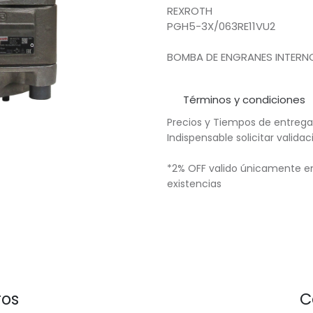
REXROTH
PGH5-3X/063RE11VU2
BOMBA DE ENGRANES INTERNO
Términos y condiciones
Precios y Tiempos de entrega
Indispensable solicitar valid
*2% OFF valido únicamente en
existencias
ros
C