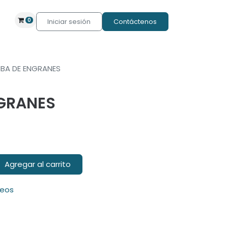
0
Iniciar sesión
Contáctenos
BA DE ENGRANES
GRANES
Agregar al carrito
seos