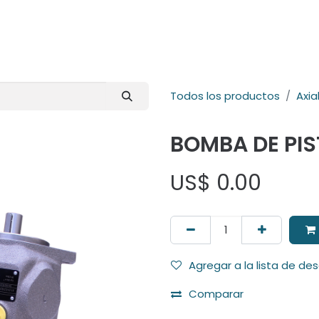
E-Shop
Marcas
Contacto
Comunidad
Videos
Foro
Todos los productos
Axia
BOMBA DE PI
US$
0.00
Agregar a la lista de de
Comparar