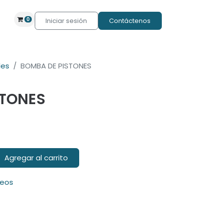
0
Iniciar sesión
Contáctenos
les
BOMBA DE PISTONES
STONES
Agregar al carrito
seos