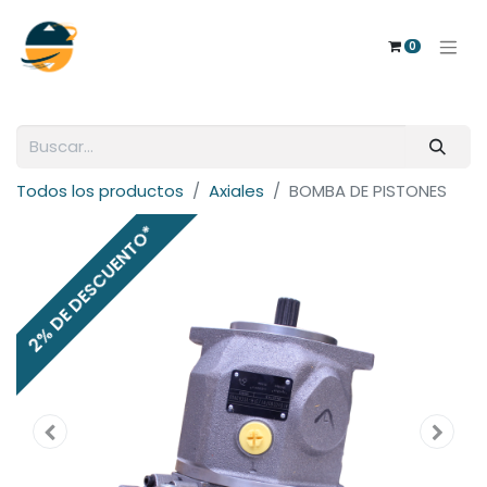
0
Todos los productos
Axiales
BOMBA DE PISTONES
2% DE DESCUENTO*