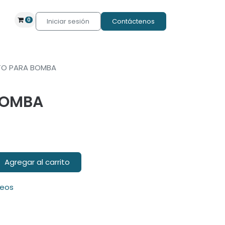
0
Iniciar sesión
Contáctenos
TO PARA BOMBA
BOMBA
Agregar al carrito
seos