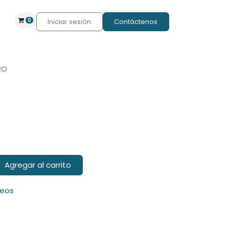
0
Iniciar sesión
Contáctenos
RO
Agregar al carrito
seos